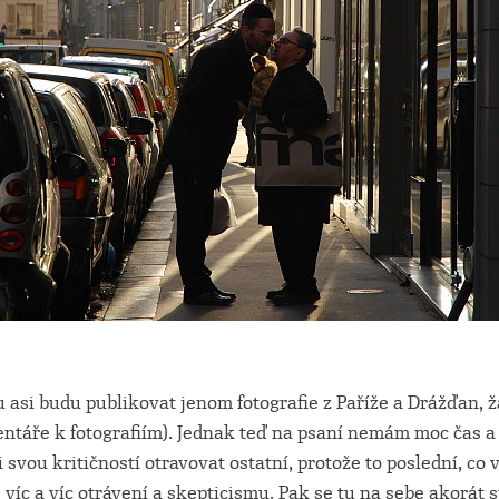
asi budu publikovat jenom fotografie z Paříže a Drážďan, ž
ntáře k fotografiím). Jednak teď na psaní nemám moc čas a
 svou kritičností otravovat ostatní, protože to poslední, co
 víc a víc otrávení a skepticismu. Pak se tu na sebe akorát 