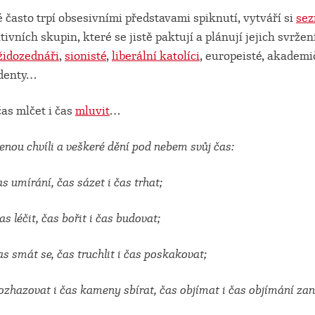
 často trpí obsesivními představami spiknutí, vytváří si
se
ivních skupin, které se jistě paktují a plánují jejich svržen
židozednáři
,
sionisté
,
liberální katolíci
, europeisté, akademič
udenty…
čas mlčet i čas
mluvit
…
nou chvíli a veškeré dění pod nebem svůj čas:
as umírání, čas sázet i čas trhat;
čas léčit, čas bořit i čas budovat;
čas smát se, čas truchlit i čas poskakovat;
ozhazovat i čas kameny sbírat, čas objímat i čas objímání zan