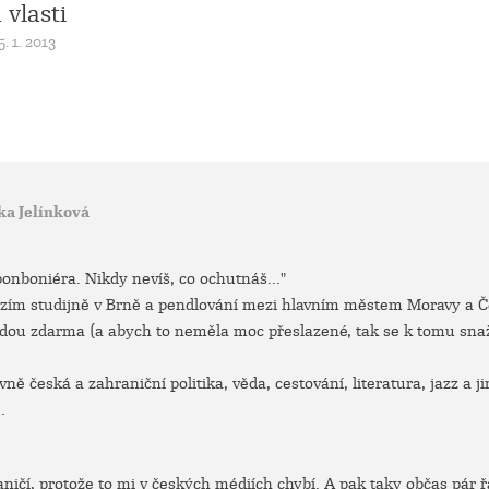
 vlasti
. 1. 2013
ka Jelínková
 bonboniéra. Nikdy nevíš, co ochutnáš..."
zím studijně v Brně a pendlování mezi hlavním městem Moravy a Če
dou zdarma (a abych to neměla moc přeslazené, tak se k tomu snaž
ně česká a zahraniční politika, věda, cestování, literatura, jazz a j
.
ničí, protože to mi v českých médiích chybí. A pak taky občas pár 