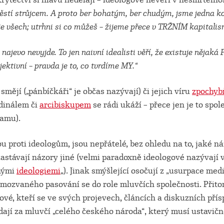
ěstí strůjcem. A proto ber bohatým, ber chudým, jsme jedna 
je všech; utrhni si co můžeš – žijeme přece v TRŽNÍM kapital
 najevo nevyjde. To jen naivní idealisti věří, že existuje nějaká
jektivní – pravda je to, co tvrdíme MY.“
smějí („pánbíčkáři“ je občas nazývají) či jejich víru
zpochyb
dinálem či
arcibiskupem
se rádi ukáží – přece jen je to spo
amu).
ou proti ideologům, jsou nepřátelé, bez ohledu na to, jaké ná
 zastávají názory jiné (velmi paradoxně ideologové nazývají 
nými
ideologiemi
„). Jinak smýšlející osočují z „usurpace med
amozvaného pasování se do role mluvčích společnosti. Přito
vé, kteří se ve svých projevech, článcích a diskuzních pří
ají za mluvčí „celého českého národa“, který musí ustavičně