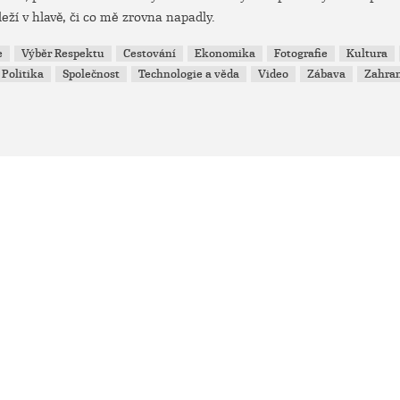
leží v hlavě, či co mě zrovna napadly.
e
Výběr Respektu
Cestování
Ekonomika
Fotografie
Kultura
Politika
Společnost
Technologie a věda
Video
Zábava
Zahran