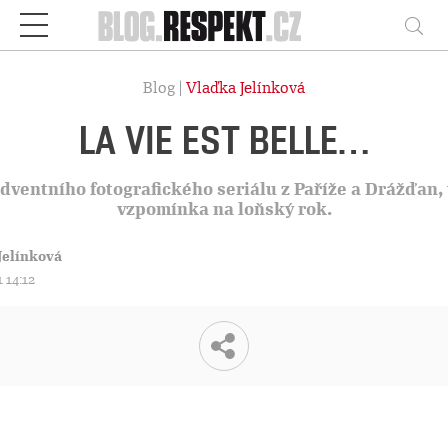
Respekt
Vy
Blog |
Vlaďka Jelínková
LA VIE EST BELLE…
 adventního fotografického seriálu z Paříže a Drážďan
vzpomínka na loňský rok.
Jelínková
1 14:12