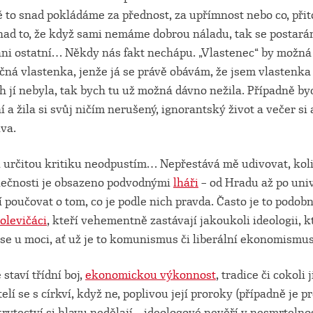
tě to snad pokládáme za přednost, za upřímnost nebo co, př
nad to, že když sami nemáme dobrou náladu, tak se postarám
ani ostatní… Někdy nás fakt nechápu. „Vlastenec“ by možná 
čná vlastenka, jenže já se právě obávám, že jsem vlastenka
 jí nebyla, tak bych tu už možná dávno nežila. Případně by
 a žila si svůj ničím nerušený, ignorantský život a večer si
iva.
si určitou kritiku neodpustím… Nepřestává mě udivovat, kol
olečnosti je obsazeno podvodnými
lháři
– od Hradu až po univ
í poučovat o tom, co je podle nich pravda. Často je to podobný
olevičáci
, kteří vehementně zastávají jakoukoli ideologii, k
se u moci, ať už je to komunismus či liberální ekonomism
staví třídní boj,
ekonomickou výkonnost
, tradice či cokoli
telí se s církví, když ne, poplivou její proroky (případně je p
krytectví si hlavu nedělají – ideologové nevěří v nesmrtelno