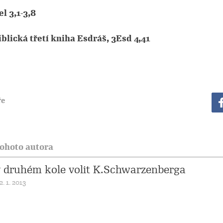
l 3,1-3,8
blická třetí kniha Esdráš, 3Esd 4,41
ře
tohoto autora
v druhém kole volit K.Schwarzenberga
. 1. 2013