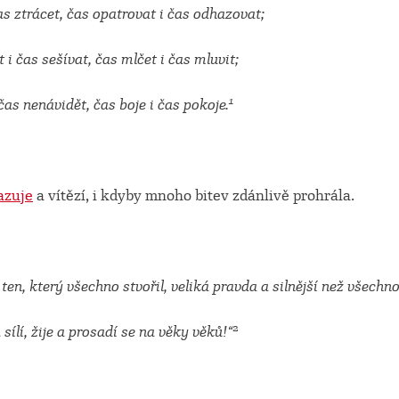
čas ztrácet, čas opatrovat i čas odhazovat;
t i čas sešívat, čas mlčet i čas mluvit;
1
 čas nenávidět, čas boje i čas pokoje.
azuje
a vítězí, i kdyby mnoho bitev zdánlivě prohrála.
 ten, který všechno stvořil, veliká pravda a silnější než všechn
2
 sílí, žije a prosadí se na věky věků!“